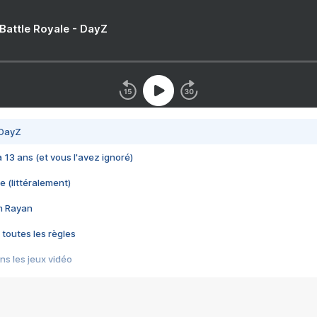
 Battle Royale - DayZ
 DayZ
 a 13 ans (et vous l'avez ignoré)
e (littéralement)
im Rayan
 toutes les règles
s les jeux vidéo
us choquant de Rockstar ? - Le scandale BULLY
e plus moche de Steam