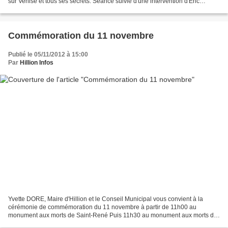
sur Venise et tous ses secrets. Séance suivie d'une intervention d'Eric
Courtade (co-réalisateur). Tarif unique...
Commémoration du 11 novembre
Publié le 05/11/2012 à 15:00
Par
Hillion Infos
Yvette DORE, Maire d'Hillion et le Conseil Municipal vous convient à la
cérémonie de commémoration du 11 novembre à partir de 11h00 au
monument aux morts de Saint-René Puis 11h30 au monument aux morts du
bourg d'Hillion. La cérémonie sera suivie d'un...