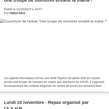
Une troupe de monstres envahit la mairie !
Publié le 31/10/2014 à 16:57
Par
Hillion Infos
Les agents municipaux ont eu une belle frayeur cet après-midi en voyant
arriver une troupe de monstre en mairie aux alentours de 16h30. Il s'agissait
heureusement des enfants déguisés du centre de loisirs qui venaient faire le
plein de bonbons avant de...
Lundi 10 novembre - Repas organisé par
l'A.S.H.R