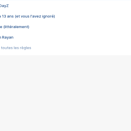
 DayZ
 a 13 ans (et vous l'avez ignoré)
e (littéralement)
im Rayan
 toutes les règles
s les jeux vidéo
us choquant de Rockstar ? - Le scandale BULLY
e plus moche de Steam
du RÊVE tourne au CAUCHEMAR
pendant 8 heures
it… à tort
umiliés par un jeu vidéo